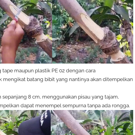
ing tape maupun plastik PE 02 dengan cara
 mengikat batang bibit yang nantinya akan ditempelkan
an sepanjang 8 cm, menggunakan pisau yang tajam,
tempelkan dapat menempel sempurna tanpa ada rongga.