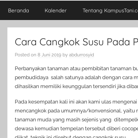
Beranda
Kalender
Tentang KampusTani.
Cara Cangkok Susu Pada 
Posted on
8 Juni 2019
by
abdurrosyid
Perbanyakan tanaman atau pembibitan tanaman bua
pembudidaya salah satunya adalah dengan cara 
dihasilkan memiliki keunggulan tersendiri jika d
Pada kesempatan kali ini akan kami ulas mengena
mencangkok pada umumnya/konvensional, yaitu 
tanaman muda yang masih sejenis yang ditempel
dewasa kemudian tempelan tersebut diberi cocop
diikat, teknik ini disebut dengan cangkok susu.