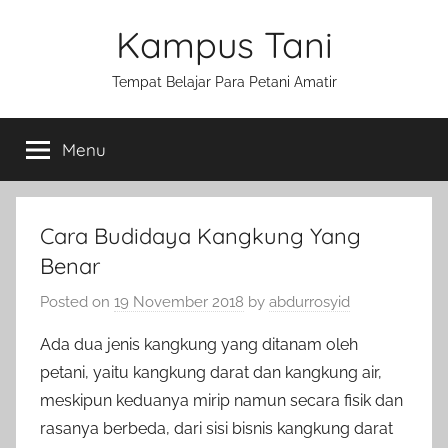
Skip
Kampus Tani
to
content
Tempat Belajar Para Petani Amatir
Menu
Cara Budidaya Kangkung Yang
Benar
Posted on
19 November 2018
by
abdurrosyid
Ada dua jenis kangkung yang ditanam oleh
petani, yaitu kangkung darat dan kangkung air,
meskipun keduanya mirip namun secara fisik dan
rasanya berbeda, dari sisi bisnis kangkung darat