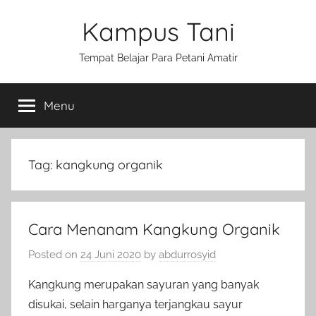
Skip
Kampus Tani
to
content
Tempat Belajar Para Petani Amatir
Menu
Tag:
kangkung organik
Cara Menanam Kangkung Organik
Posted on
24 Juni 2020
by
abdurrosyid
Kangkung merupakan sayuran yang banyak
disukai, selain harganya terjangkau sayur