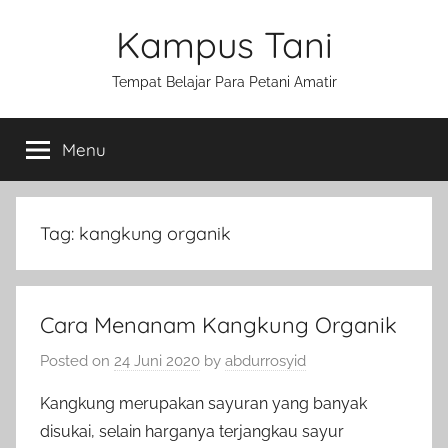
Skip
Kampus Tani
to
content
Tempat Belajar Para Petani Amatir
Menu
Tag:
kangkung organik
Cara Menanam Kangkung Organik
Posted on
24 Juni 2020
by
abdurrosyid
Kangkung merupakan sayuran yang banyak
disukai, selain harganya terjangkau sayur