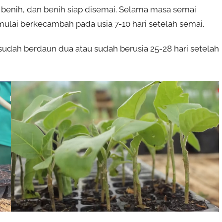
benih, dan benih siap disemai. Selama masa semai
 mulai berkecambah pada usia 7-10 hari setelah semai.
sudah berdaun dua atau sudah berusia 25-28 hari setelah