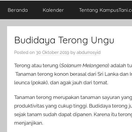
Beranda
Kalender
Tentang KampusTani.
Budidaya Terong Ungu
Posted on
30 Oktober 2019
by
abdurrosyid
Terong atau terung
(
Solanum Melongena
) adalah t
Tanaman terong konon berasal dari Sri Lanka dan 
leunca (pokak), dan agak jauh dari tomat.
Tanaman terong merupakan tanaman sayuran yang
produktivitas yang cukup tinggi. Budidaya terong 
sejak tanam sudah dapat dipanen. Karena itu teron
menjanjikan.