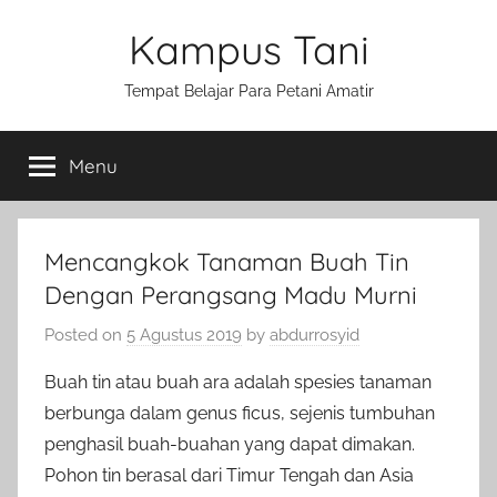
Skip
Kampus Tani
to
content
Tempat Belajar Para Petani Amatir
Menu
Mencangkok Tanaman Buah Tin
Dengan Perangsang Madu Murni
Posted on
5 Agustus 2019
by
abdurrosyid
Buah tin atau buah ara adalah spesies tanaman
berbunga dalam genus ficus, sejenis tumbuhan
penghasil buah-buahan yang dapat dimakan.
Pohon tin berasal dari Timur Tengah dan Asia