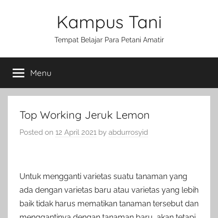
Skip
Kampus Tani
to
content
Tempat Belajar Para Petani Amatir
Menu
Top Working Jeruk Lemon
Posted on
12 April 2021
by
abdurrosyid
Untuk mengganti varietas suatu tanaman yang
ada dengan varietas baru atau varietas yang lebih
baik tidak harus mematikan tanaman tersebut dan
menggantinya dengan tanaman baru, akan tetapi