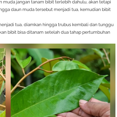
n muda jangan tanam bibit terlebih dahulu, akan tetapi
ingga daun muda tersebut menjadi tua, kemudian bibit
menjadi tua, diamkan hingga trubus kembali dan tunggu
kan bibit bisa ditanam setelah dua tahap pertumbuhan