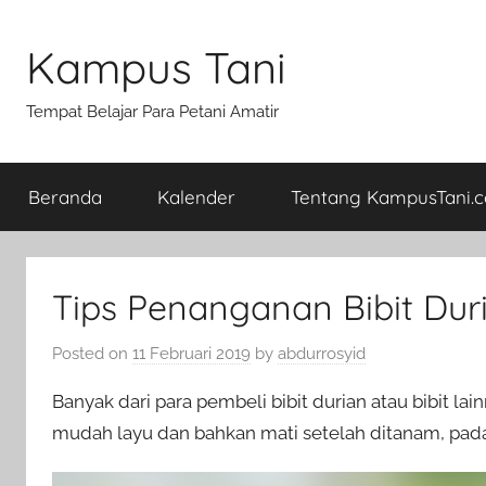
Skip
to
Kampus Tani
content
Tempat Belajar Para Petani Amatir
Beranda
Kalender
Tentang KampusTani.
Tips Penanganan Bibit Dur
Posted on
11 Februari 2019
by
abdurrosyid
Banyak dari para pembeli bibit durian atau bibit la
mudah layu dan bahkan mati setelah ditanam, pada