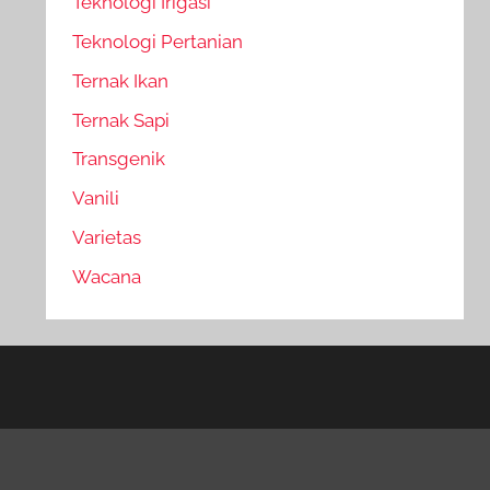
Teknologi Irigasi
Teknologi Pertanian
Ternak Ikan
Ternak Sapi
Transgenik
Vanili
Varietas
Wacana