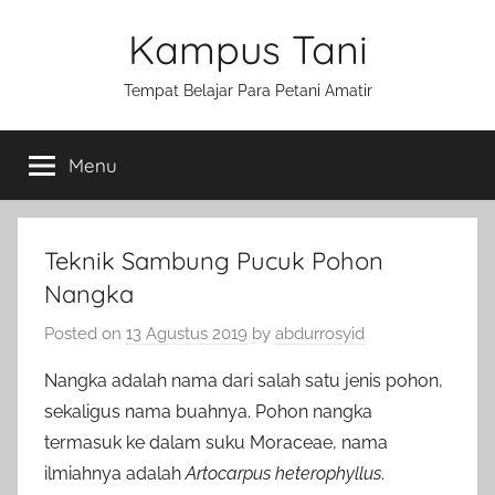
Skip
Kampus Tani
to
content
Tempat Belajar Para Petani Amatir
Menu
Teknik Sambung Pucuk Pohon
Nangka
Posted on
13 Agustus 2019
by
abdurrosyid
Nangka adalah nama dari salah satu jenis pohon,
sekaligus nama buahnya. Pohon nangka
termasuk ke dalam suku Moraceae, nama
ilmiahnya adalah
Artocarpus heterophyllus
.