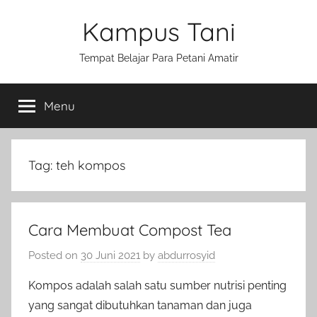
Skip
Kampus Tani
to
content
Tempat Belajar Para Petani Amatir
Menu
Tag:
teh kompos
Cara Membuat Compost Tea
Posted on
30 Juni 2021
by
abdurrosyid
Kompos adalah salah satu sumber nutrisi penting
yang sangat dibutuhkan tanaman dan juga