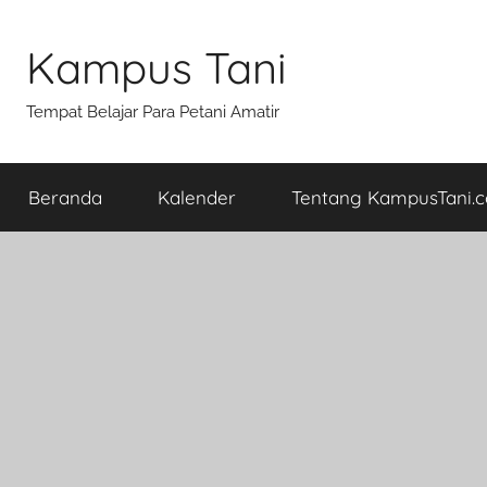
Skip
to
Kampus Tani
content
Tempat Belajar Para Petani Amatir
Beranda
Kalender
Tentang KampusTani.