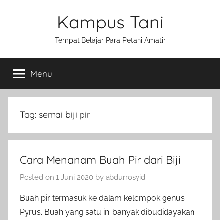
Skip
Kampus Tani
to
content
Tempat Belajar Para Petani Amatir
Menu
Tag:
semai biji pir
Cara Menanam Buah Pir dari Biji
Posted on
1 Juni 2020
by
abdurrosyid
Buah pir termasuk ke dalam kelompok genus
Pyrus. Buah yang satu ini banyak dibudidayakan