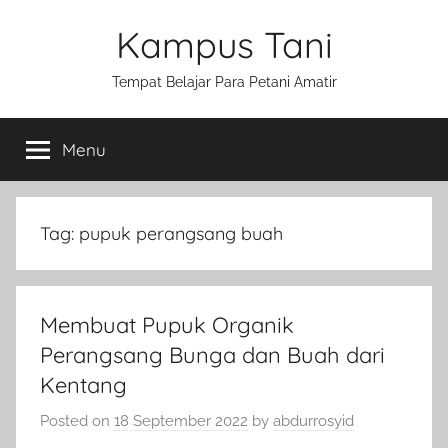
Skip
Kampus Tani
to
content
Tempat Belajar Para Petani Amatir
Menu
Tag:
pupuk perangsang buah
Membuat Pupuk Organik
Perangsang Bunga dan Buah dari
Kentang
Posted on
18 September 2022
by
abdurrosyid