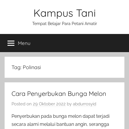
Skip
Kampus Tani
to
content
Tempat Belajar Para Petani Amatir
Menu
Tag:
Polinasi
Cara Penyerbukan Bunga Melon
Posted on
29 Oktober 2022
by
abdurrosyid
Penyerbukan pada bunga melon dapat terjadi
secara alami melalui bantuan angin, serangga