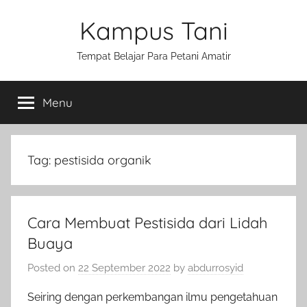
Skip
Kampus Tani
to
content
Tempat Belajar Para Petani Amatir
Menu
Tag:
pestisida organik
Cara Membuat Pestisida dari Lidah
Buaya
Posted on
22 September 2022
by
abdurrosyid
Seiring dengan perkembangan ilmu pengetahuan