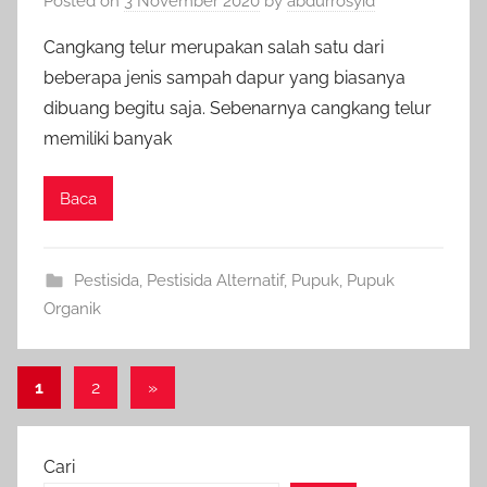
Posted on
3 November 2020
by
abdurrosyid
Cangkang telur merupakan salah satu dari
beberapa jenis sampah dapur yang biasanya
dibuang begitu saja. Sebenarnya cangkang telur
memiliki banyak
Baca
Pestisida
,
Pestisida Alternatif
,
Pupuk
,
Pupuk
Organik
Paginasi
Next
1
2
»
Posts
pos
Cari