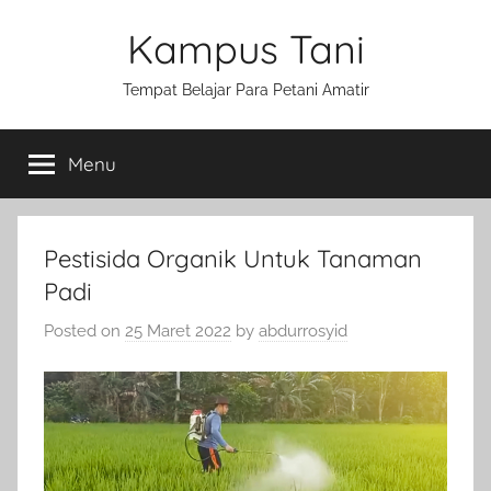
Skip
Kampus Tani
to
content
Tempat Belajar Para Petani Amatir
Menu
Pestisida Organik Untuk Tanaman
Padi
Posted on
25 Maret 2022
by
abdurrosyid