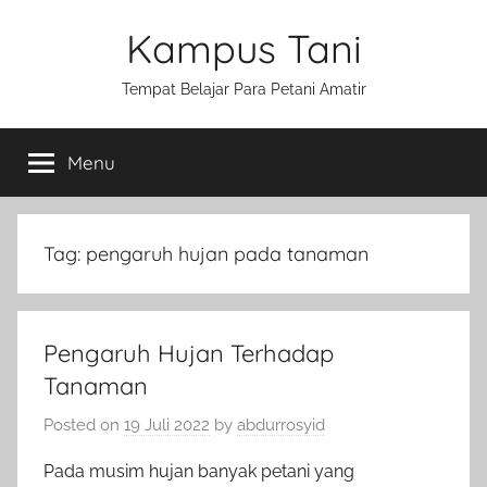
Skip
Kampus Tani
to
content
Tempat Belajar Para Petani Amatir
Menu
Tag:
pengaruh hujan pada tanaman
Pengaruh Hujan Terhadap
Tanaman
Posted on
19 Juli 2022
by
abdurrosyid
Pada musim hujan banyak petani yang