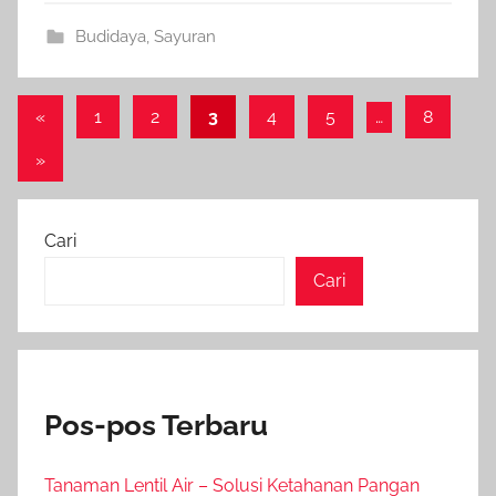
Budidaya
,
Sayuran
Paginasi
Previous
«
1
2
3
4
5
…
8
Posts
pos
Next
»
Posts
Cari
Cari
Pos-pos Terbaru
Tanaman Lentil Air – Solusi Ketahanan Pangan