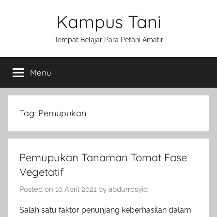
Skip
Kampus Tani
to
content
Tempat Belajar Para Petani Amatir
Menu
Tag:
Pemupukan
Pemupukan Tanaman Tomat Fase
Vegetatif
Posted on
10 April 2021
by
abdurrosyid
Salah satu faktor penunjang keberhasilan dalam