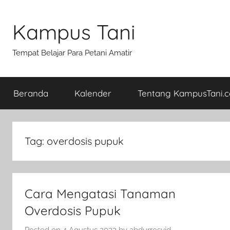
Skip
to
Kampus Tani
content
Tempat Belajar Para Petani Amatir
Beranda
Kalender
Tentang KampusTani.
Tag:
overdosis pupuk
Cara Mengatasi Tanaman
Overdosis Pupuk
Posted on
4 Agustus 2022
by
abdurrosyid