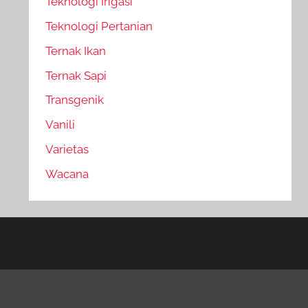
Teknologi Irigasi
Teknologi Pertanian
Ternak Ikan
Ternak Sapi
Transgenik
Vanili
Varietas
Wacana