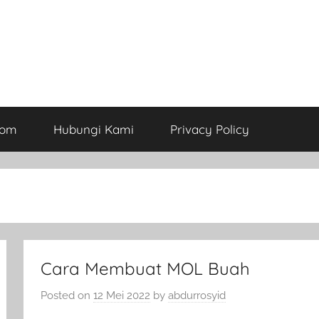
com
Hubungi Kami
Privacy Policy
Cara Membuat MOL Buah
Posted on
12 Mei 2022
by
abdurrosyid