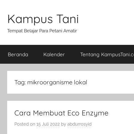
Skip
to
Kampus Tani
content
Tempat Belajar Para Petani Amatir
Beranda
Kalender
Tentang KampusTani.
Tag:
mikroorganisme lokal
Cara Membuat Eco Enzyme
Posted on
15 Juli 2022
by
abdurrosyid