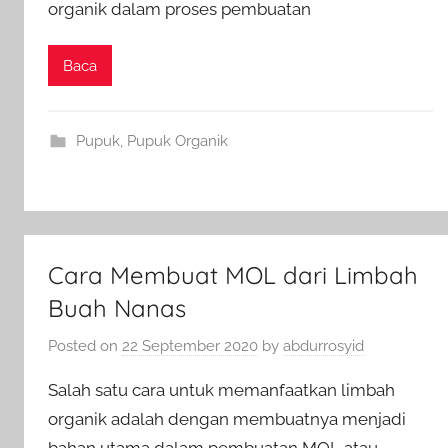
organik dalam proses pembuatan
Baca
Pupuk
,
Pupuk Organik
Cara Membuat MOL dari Limbah
Buah Nanas
Posted on
22 September 2020
by
abdurrosyid
Salah satu cara untuk memanfaatkan limbah
organik adalah dengan membuatnya menjadi
bahan utama dalam pembuatan MOL atau