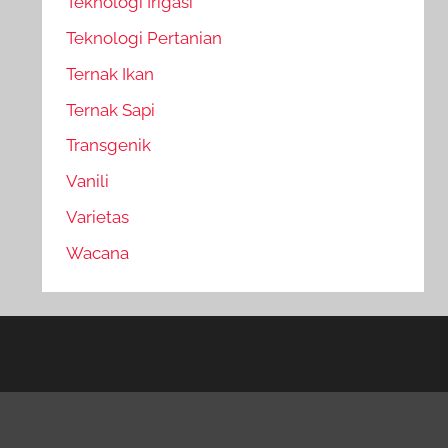
Teknologi Irigasi
Teknologi Pertanian
Ternak Ikan
Ternak Sapi
Transgenik
Vanili
Varietas
Wacana