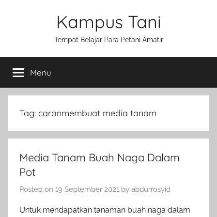
Skip
Kampus Tani
to
content
Tempat Belajar Para Petani Amatir
Menu
Tag:
caranmembuat media tanam
Media Tanam Buah Naga Dalam
Pot
Posted on
19 September 2021
by
abdurrosyid
Untuk mendapatkan tanaman buah naga dalam