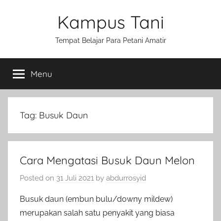
Skip
Kampus Tani
to
content
Tempat Belajar Para Petani Amatir
Menu
Tag:
Busuk Daun
Cara Mengatasi Busuk Daun Melon
Posted on
31 Juli 2021
by
abdurrosyid
Busuk daun (embun bulu/downy mildew)
merupakan salah satu penyakit yang biasa