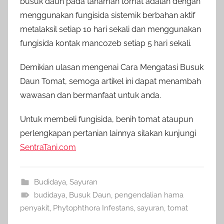
busuk daun pada tanaman tomat adalah dengan
menggunakan fungisida sistemik berbahan aktif
metalaksil setiap 10 hari sekali dan menggunakan
fungisida kontak mancozeb setiap 5 hari sekali.
Demikian ulasan mengenai
Cara Mengatasi Busuk
Daun Tomat, semoga artikel ini dapat menambah
wawasan dan bermanfaat untuk anda.
Untuk membeli fungisida, benih tomat ataupun
perlengkapan pertanian lainnya silakan kunjungi
SentraTani.com
Budidaya
,
Sayuran
budidaya
,
Busuk Daun
,
pengendalian hama
penyakit
,
Phytophthora Infestans
,
sayuran
,
tomat