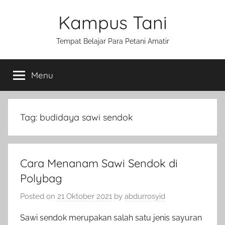
Skip
Kampus Tani
to
content
Tempat Belajar Para Petani Amatir
Menu
Tag:
budidaya sawi sendok
Cara Menanam Sawi Sendok di
Polybag
Posted on
21 Oktober 2021
by
abdurrosyid
Sawi sendok merupakan salah satu jenis sayuran