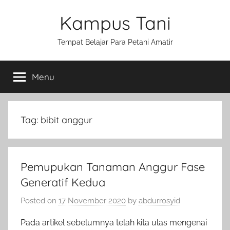
Skip
Kampus Tani
to
content
Tempat Belajar Para Petani Amatir
Menu
Tag:
bibit anggur
Pemupukan Tanaman Anggur Fase
Generatif Kedua
Posted on
17 November 2020
by
abdurrosyid
Pada artikel sebelumnya telah kita ulas mengenai