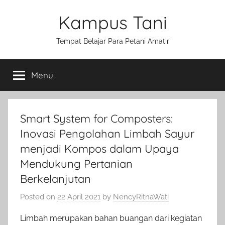
Skip
Kampus Tani
to
content
Tempat Belajar Para Petani Amatir
Menu
Smart System for Composters:
Inovasi Pengolahan Limbah Sayur
menjadi Kompos dalam Upaya
Mendukung Pertanian
Berkelanjutan
Posted on
22 April 2021
by
NencyRitnaWati
Limbah merupakan bahan buangan dari kegiatan