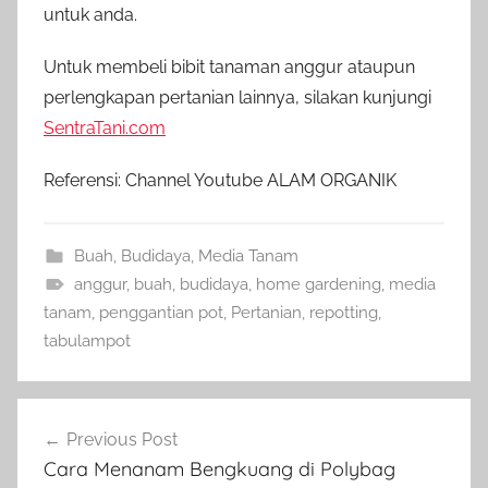
untuk anda.
Untuk membeli bibit tanaman anggur ataupun
perlengkapan pertanian lainnya, silakan kunjungi
SentraTani.com
Referensi: Channel Youtube ALAM ORGANIK
Buah
,
Budidaya
,
Media Tanam
anggur
,
buah
,
budidaya
,
home gardening
,
media
tanam
,
penggantian pot
,
Pertanian
,
repotting
,
tabulampot
Navigasi
Previous Post
pos
Cara Menanam Bengkuang di Polybag