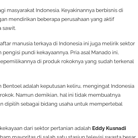
agi masyarakat Indonesia. Keyakinannya berbisnis di
gan mendirikan beberapa perusahaan yang aktif
 sawit.
tar manusia terkaya di Indonesia ini juga melirik sektor
 pengisi pundi kekayaannya. Pria asal Manado ini,
kepemilikannya di produk rokoknya yang sudah terkenal
Bentoel adalah keputusan keliru, mengingat Indonesia
rokok. Namun demikian, hal ini tidak membuatnya
n dipilih sebagai bidang usaha untuk mempertebal
kekayaan dari sektor pertanian adalah
Eddy Kusnadi
am mayoritas di salah satu stasiun televisi swasta besar