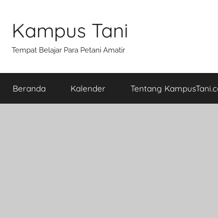
Skip
to
Kampus Tani
content
Tempat Belajar Para Petani Amatir
Beranda
Kalender
Tentang KampusTani.