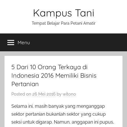
Skip
Kampus Tani
to
content
Tempat Belajar Para Petani Amatir
Menu
5 Dari 10 Orang Terkaya di
Indonesia 2016 Memiliki Bisnis
Pertanian
Posted on
26 Mei 2016
by
witono
Selama ini, masih banyak yang menganggap
sektor pertanian bukanlah sektor yang cukup
seksi untuk digarap. Namun, anggapan ini pupus,