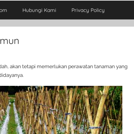
com
Hubungi Kami
Privacy Policy
imun
ah, akan tetapi memerlukan perawatan tanaman yang
didayanya.