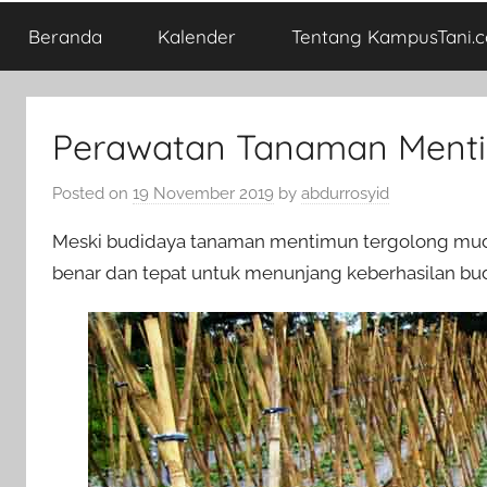
Beranda
Kalender
Tentang KampusTani.
Perawatan Tanaman Ment
Posted on
19 November 2019
by
abdurrosyid
Meski budidaya tanaman mentimun tergolong mud
benar dan tepat untuk menunjang keberhasilan bu