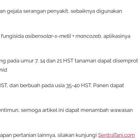
n gejala serangan penyakit, sebaiknya digunakan
 fungisida
asibensolar-s-metil + mancozeb,
aplikasinya
 pada umur 7, 14 dan 21 HST tanaman dapat disemprot
mid.
T, dan berbuah pada usia 35-40 HST. Panen dapat
ntimun, semoga artikel ini dapat menambah wawasan
an pertanian lainnya, silakan kunjungi
SentraTani.com