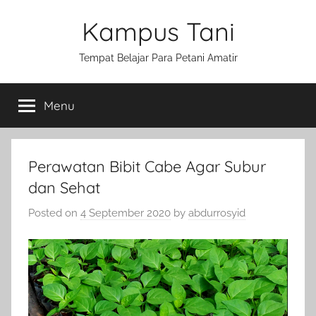
Skip
Kampus Tani
to
content
Tempat Belajar Para Petani Amatir
Menu
Perawatan Bibit Cabe Agar Subur
dan Sehat
Posted on
4 September 2020
by
abdurrosyid