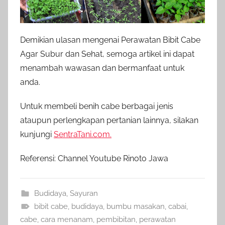
Demikian ulasan mengenai Perawatan Bibit Cabe
Agar Subur dan Sehat, semoga artikel ini dapat
menambah wawasan dan bermanfaat untuk
anda.
Untuk membeli benih cabe berbagai jenis
ataupun perlengkapan pertanian lainnya, silakan
kunjungi
SentraTani.com.
Referensi: Channel Youtube Rinoto Jawa
Budidaya
,
Sayuran
bibit cabe
,
budidaya
,
bumbu masakan
,
cabai
,
cabe
,
cara menanam
,
pembibitan
,
perawatan