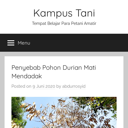
Skip
Kampus Tani
to
content
Tempat Belajar Para Petani Amatir
Menu
Penyebab Pohon Durian Mati
Mendadak
Posted on
9 Juni 2020
by
abdurrosyid