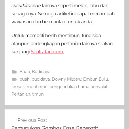
cucurbitaceae
lainnya seperti melon, labu dan
sebagainya. Semoga artikel ini dapat menambah
wawasan dan bermanfaat untuk anda.
Untuk membeli benih mentimun, fungisida
ataupun perlengkapan pertanian lainnya silakan
kunjungi
SentraTani.com.
Buah
,
Budidaya
buah
,
budidaya
,
Downy Mildew
,
Embun Bulu
,
kresek
,
mentimun
,
pengendalian hama penyakit
,
Pertanian
,
timun
Navigasi
Previous Post
pos
Pemupukan Gambas Fase Generatif