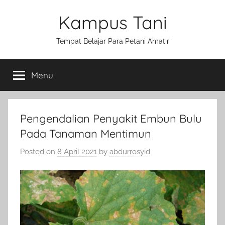
Skip
Kampus Tani
to
content
Tempat Belajar Para Petani Amatir
Menu
Pengendalian Penyakit Embun Bulu
Pada Tanaman Mentimun
Posted on
8 April 2021
by
abdurrosyid