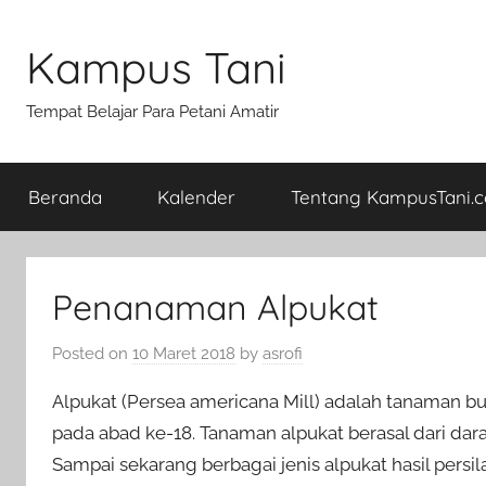
Skip
to
Kampus Tani
content
Tempat Belajar Para Petani Amatir
Beranda
Kalender
Tentang KampusTani.
Penanaman Alpukat
Posted on
10 Maret 2018
by
asrofi
Alpukat (Persea americana Mill) adalah tanaman b
pada abad ke-18. Tanaman alpukat berasal dari dar
Sampai sekarang berbagai jenis alpukat hasil persi