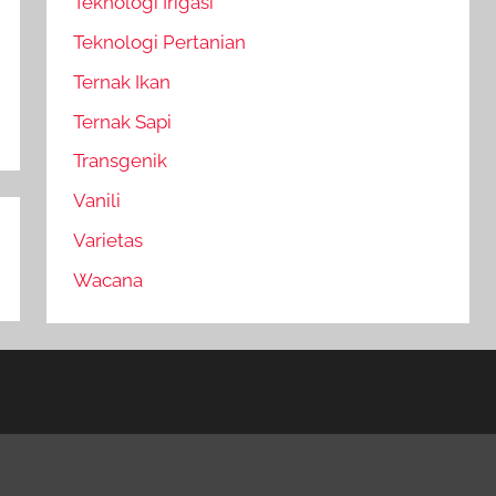
Teknologi Irigasi
Teknologi Pertanian
Ternak Ikan
Ternak Sapi
Transgenik
Vanili
Varietas
Wacana