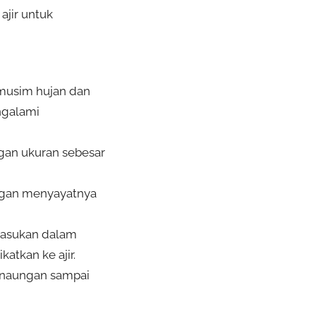
ajir untuk
 musim hujan dan
ngalami
ngan ukuran sebesar
dengan menyayatnya
masukan dalam
katkan ke ajir.
i naungan sampai