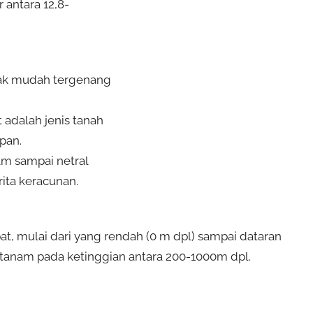
 antara 12,8-
dak mudah tergenang
 adalah jenis tanah
pan.
am sampai netral
ita keracunan.
t, mulai dari yang rendah (0 m dpl) sampai dataran
itanam pada ketinggian antara 200-1000m dpl.