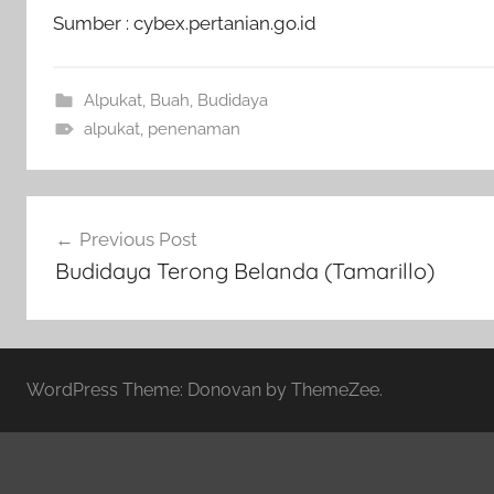
Sumber : cybex.pertanian.go.id
Alpukat
,
Buah
,
Budidaya
alpukat
,
penenaman
Navigasi
Previous Post
pos
Budidaya Terong Belanda (Tamarillo)
WordPress Theme: Donovan by ThemeZee.