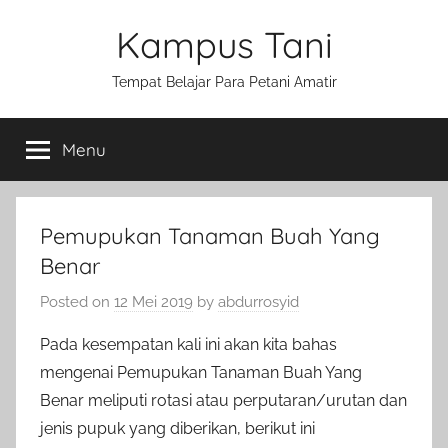
Skip
Kampus Tani
to
content
Tempat Belajar Para Petani Amatir
Menu
Pemupukan Tanaman Buah Yang
Benar
Posted on
12 Mei 2019
by
abdurrosyid
Pada kesempatan kali ini akan kita bahas
mengenai Pemupukan Tanaman Buah Yang
Benar meliputi rotasi atau perputaran/urutan dan
jenis pupuk yang diberikan, berikut ini