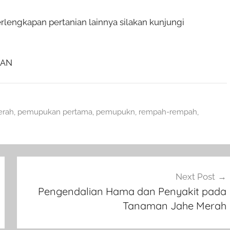
lengkapan pertanian lainnya silakan kunjungi
IAN
erah
,
pemupukan pertama
,
pemupukn
,
rempah-rempah
,
Next Post
Pengendalian Hama dan Penyakit pada
Tanaman Jahe Merah