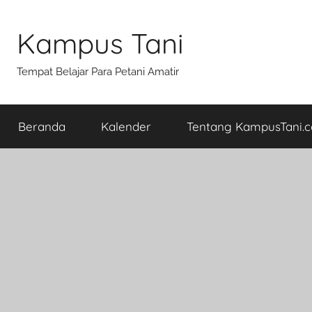
Skip
to
Kampus Tani
content
Tempat Belajar Para Petani Amatir
Beranda
Kalender
Tentang KampusTani.