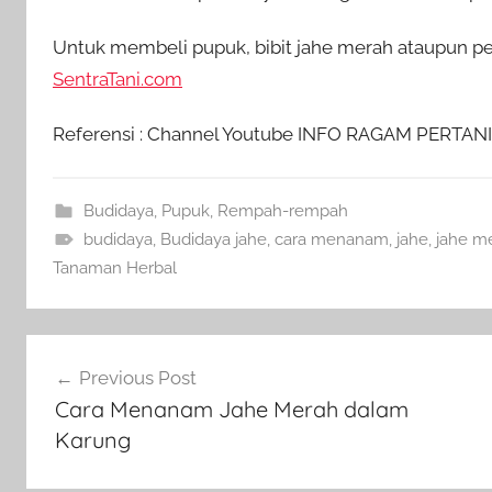
Untuk membeli pupuk, bibit jahe merah ataupun per
SentraTani.com
Referensi : Channel Youtube INFO RAGAM PERTAN
Budidaya
,
Pupuk
,
Rempah-rempah
budidaya
,
Budidaya jahe
,
cara menanam
,
jahe
,
jahe m
Tanaman Herbal
Navigasi
Previous Post
pos
Cara Menanam Jahe Merah dalam
Karung