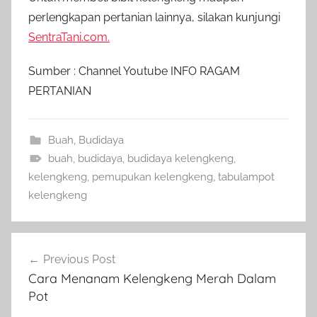
perlengkapan pertanian lainnya, silakan kunjungi
SentraTani.com.
Sumber : Channel Youtube INFO RAGAM
PERTANIAN
Buah
,
Budidaya
buah
,
budidaya
,
budidaya kelengkeng
,
kelengkeng
,
pemupukan kelengkeng
,
tabulampot
kelengkeng
Navigasi
Previous Post
pos
Cara Menanam Kelengkeng Merah Dalam
Pot