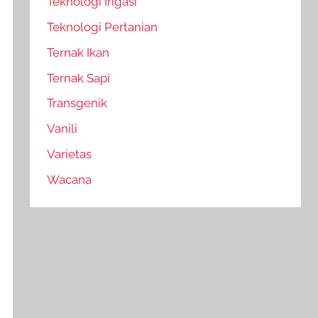
Teknologi Irigasi
Teknologi Pertanian
Ternak Ikan
Ternak Sapi
Transgenik
Vanili
Varietas
Wacana