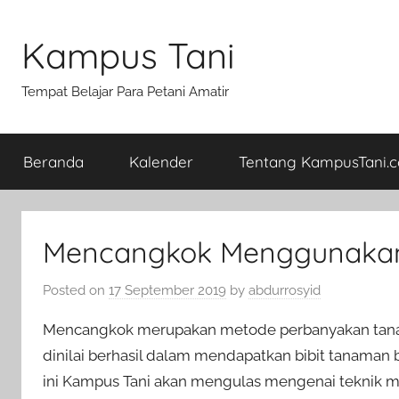
Skip
to
Kampus Tani
content
Tempat Belajar Para Petani Amatir
Beranda
Kalender
Tentang KampusTani.
Mencangkok Menggunakan
Posted on
17 September 2019
by
abdurrosyid
Mencangkok merupakan metode perbanyakan tanam
dinilai berhasil dalam mendapatkan bibit tanaman b
ini Kampus Tani akan mengulas mengenai teknik 