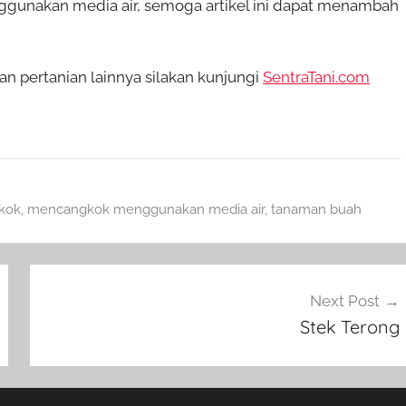
unakan media air, semoga artikel ini dapat menambah
n pertanian lainnya silakan kunjungi
SentraTani.com
kok
,
mencangkok menggunakan media air
,
tanaman buah
Next Post
Stek Terong