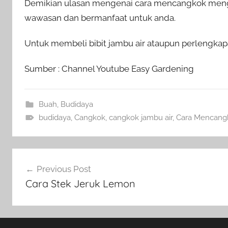
Demikian ulasan mengenai cara mencangkok mengg
wawasan dan bermanfaat untuk anda.
Untuk membeli bibit jambu air ataupun perlengkapa
Sumber : Channel Youtube Easy Gardening
Buah
,
Budidaya
budidaya
,
Cangkok
,
cangkok jambu air
,
Cara Mencang
Navigasi
Previous Post
pos
Cara Stek Jeruk Lemon