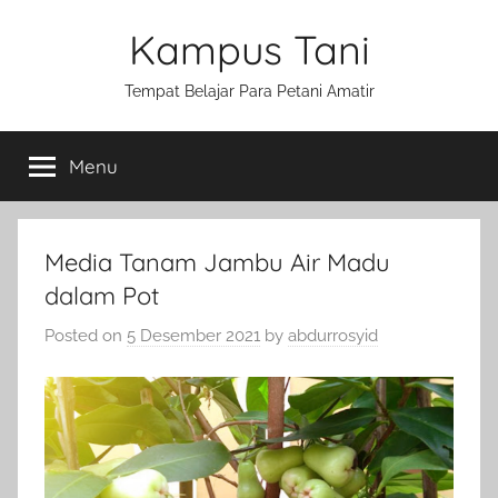
Skip
Kampus Tani
to
content
Tempat Belajar Para Petani Amatir
Menu
Media Tanam Jambu Air Madu
dalam Pot
Posted on
5 Desember 2021
by
abdurrosyid