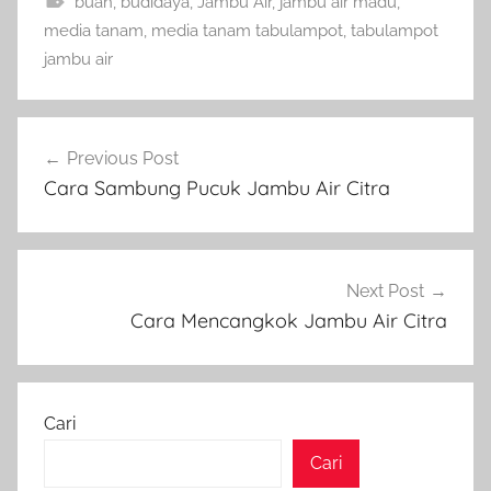
buah
,
budidaya
,
Jambu Air
,
jambu air madu
,
media tanam
,
media tanam tabulampot
,
tabulampot
jambu air
Navigasi
Previous Post
pos
Cara Sambung Pucuk Jambu Air Citra
Next Post
Cara Mencangkok Jambu Air Citra
Cari
Cari