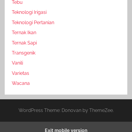
Tebu
Teknologi Irigasi
Teknologi Pertanian
Ternak Ikan
Ternak Sapi
Transgenik
Vanili
Varietas
Wacana
WordPress Theme: Donovan by ThemeZee.
Exit mobile version