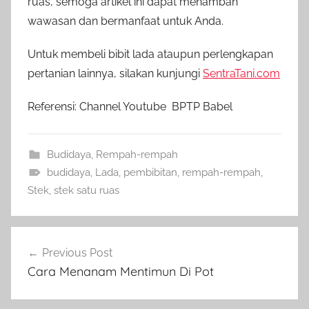
ruas, semoga artikel ini dapat menambah
wawasan dan bermanfaat untuk Anda.
Untuk membeli bibit lada ataupun perlengkapan
pertanian lainnya, silakan kunjungi
SentraTani.com
Referensi: Channel Youtube BPTP Babel
Budidaya
,
Rempah-rempah
budidaya
,
Lada
,
pembibitan
,
rempah-rempah
,
Stek
,
stek satu ruas
Navigasi
Previous Post
pos
Cara Menanam Mentimun Di Pot