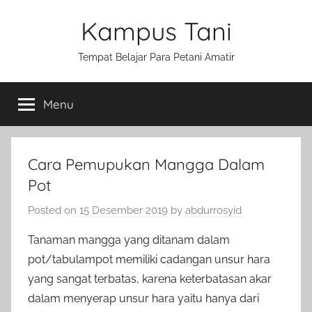
Skip
Kampus Tani
to
content
Tempat Belajar Para Petani Amatir
Menu
Cara Pemupukan Mangga Dalam
Pot
Posted on
15 Desember 2019
by
abdurrosyid
Tanaman mangga yang ditanam dalam
pot/tabulampot memiliki cadangan unsur hara
yang sangat terbatas, karena keterbatasan akar
dalam menyerap unsur hara yaitu hanya dari