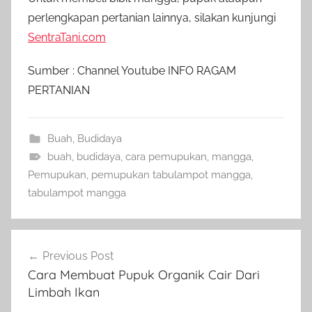
perlengkapan pertanian lainnya, silakan kunjungi
SentraTani.com
Sumber : Channel Youtube INFO RAGAM
PERTANIAN
Buah
,
Budidaya
buah
,
budidaya
,
cara pemupukan
,
mangga
,
Pemupukan
,
pemupukan tabulampot mangga
,
tabulampot mangga
Navigasi
Previous Post
pos
Cara Membuat Pupuk Organik Cair Dari
Limbah Ikan