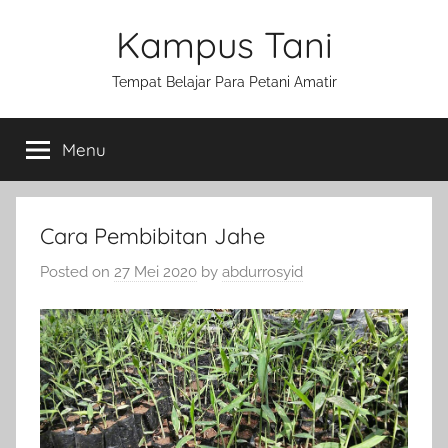
Skip
Kampus Tani
to
content
Tempat Belajar Para Petani Amatir
Menu
Cara Pembibitan Jahe
Posted on
27 Mei 2020
by
abdurrosyid