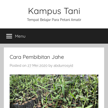
Skip
Kampus Tani
to
content
Tempat Belajar Para Petani Amatir
Menu
Cara Pembibitan Jahe
Posted on
27 Mei 2020
by
abdurrosyid