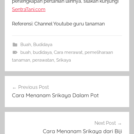
perlengkapan pertanian lainnya, silakan kunjungi
SentraTani.com
Referensi: Channel Youtube guru tanaman
Buah
,
Budidaya
buah
,
budidaya
,
Cara merawat
,
pemeliharaan
tanaman
,
perawatan
,
Srikaya
Navigasi
Previous Post
pos
Cara Menanam Srikaya Dalam Pot
Next Post
Cara Menanam Srikaya dari Biji