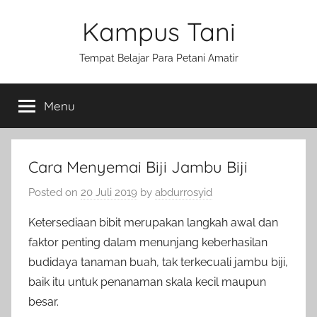
Skip
Kampus Tani
to
content
Tempat Belajar Para Petani Amatir
Menu
Cara Menyemai Biji Jambu Biji
Posted on
20 Juli 2019
by
abdurrosyid
Ketersediaan bibit merupakan langkah awal dan
faktor penting dalam menunjang keberhasilan
budidaya tanaman buah, tak terkecuali jambu biji,
baik itu untuk penanaman skala kecil maupun
besar.