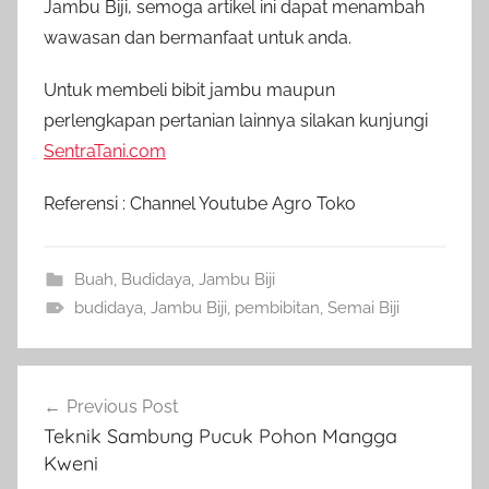
Jambu Biji, semoga artikel ini dapat menambah
wawasan dan bermanfaat untuk anda.
Untuk membeli bibit jambu maupun
perlengkapan pertanian lainnya silakan kunjungi
SentraTani.com
Referensi : Channel Youtube Agro Toko
Buah
,
Budidaya
,
Jambu Biji
budidaya
,
Jambu Biji
,
pembibitan
,
Semai Biji
Navigasi
Previous Post
pos
Teknik Sambung Pucuk Pohon Mangga
Kweni