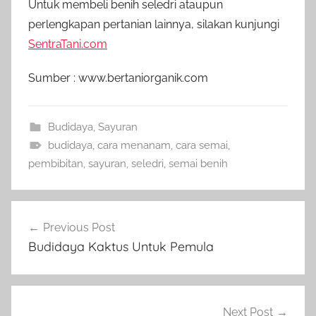
Untuk membeli benih seledri ataupun
perlengkapan pertanian lainnya, silakan kunjungi
SentraTani.com
Sumber : www.bertaniorganik.com
Budidaya
,
Sayuran
budidaya
,
cara menanam
,
cara semai
,
pembibitan
,
sayuran
,
seledri
,
semai benih
Navigasi
Previous Post
pos
Budidaya Kaktus Untuk Pemula
Next Post