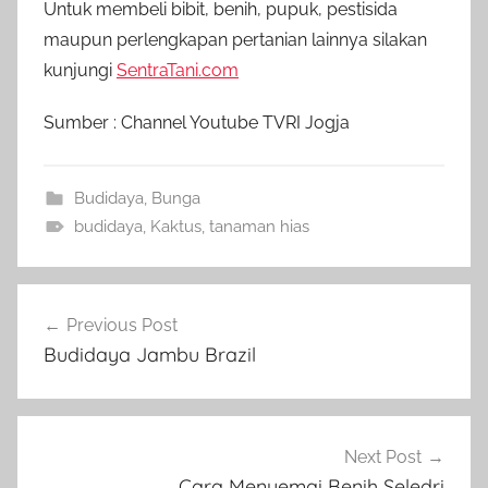
Untuk membeli bibit, benih, pupuk, pestisida
maupun perlengkapan pertanian lainnya silakan
kunjungi
SentraTani.com
Sumber : Channel Youtube TVRI Jogja
Budidaya
,
Bunga
budidaya
,
Kaktus
,
tanaman hias
Navigasi
Previous Post
pos
Budidaya Jambu Brazil
Next Post
Cara Menyemai Benih Seledri