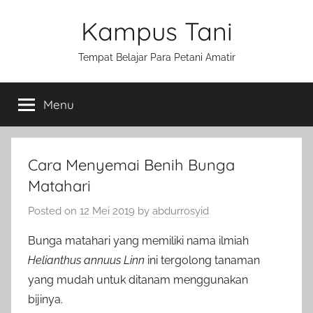
Skip
Kampus Tani
to
content
Tempat Belajar Para Petani Amatir
Menu
Cara Menyemai Benih Bunga
Matahari
Posted on
12 Mei 2019
by
abdurrosyid
Bunga matahari yang memiliki nama ilmiah
Helianthus annuus Linn
ini tergolong tanaman
yang mudah untuk ditanam menggunakan
bijinya.