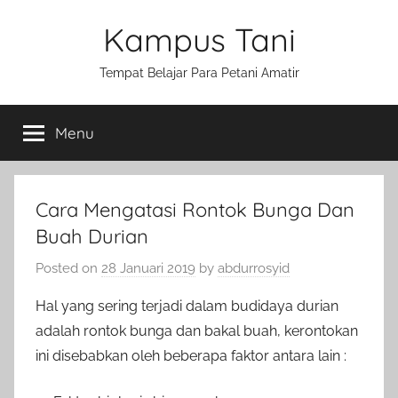
Skip
Kampus Tani
to
content
Tempat Belajar Para Petani Amatir
Menu
Cara Mengatasi Rontok Bunga Dan
Buah Durian
Posted on
28 Januari 2019
by
abdurrosyid
Hal yang sering terjadi dalam budidaya durian
adalah rontok bunga dan bakal buah, kerontokan
ini disebabkan oleh beberapa faktor antara lain :